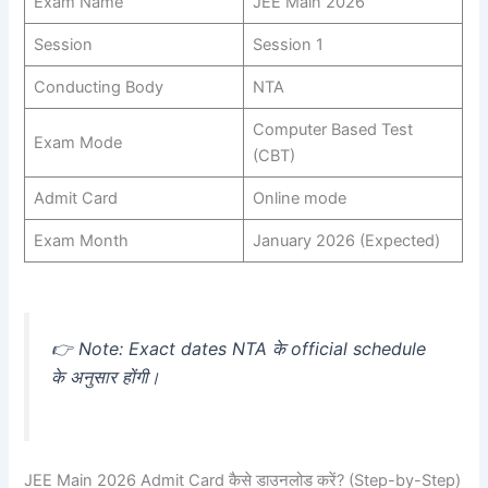
Exam Name
JEE Main 2026
Session
Session 1
Conducting Body
NTA
Computer Based Test
Exam Mode
(CBT)
Admit Card
Online mode
Exam Month
January 2026 (Expected)
👉 Note: Exact dates NTA के official schedule
के अनुसार होंगी।
JEE Main 2026 Admit Card कैसे डाउनलोड करें? (Step-by-Step)